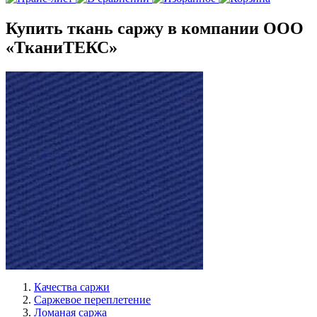
Купить ткань саржу в компании ООО
«ТканиТЕКС»
Качества саржи
Саржевое переплетение
Ломаная саржа