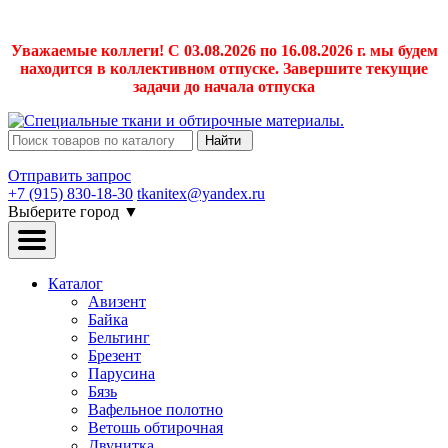
Уважаемые коллеги! С 03.08.2026 по 16.08.2026 г. мы будем
находится в коллективном отпуске. Завершите текущие
задачи до начала отпуска
Найти
Отправить запрос
+7 (915) 830-18-30
tkanitex@yandex.ru
Выберите город
▼
Каталог
Авизент
Байка
Бельтинг
Брезент
Парусина
Бязь
Вафельное полотно
Ветошь обтирочная
Двунитка