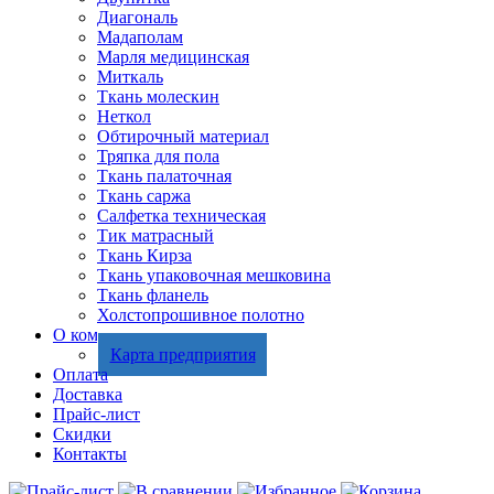
Диагональ
Мадаполам
Марля медицинская
Миткаль
Ткань молескин
Неткол
Обтирочный материал
Тряпка для пола
Ткань палаточная
Ткань саржа
Салфетка техническая
Тик матрасный
Ткань Кирза
Ткань упаковочная мешковина
Ткань фланель
Холстопрошивное полотно
О компании
Карта предприятия
Оплата
Доставка
Прайс-лист
Скидки
Контакты